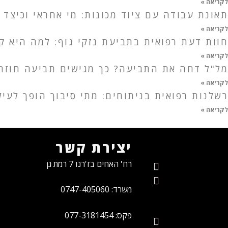
לקריאה »
תאונת עבודה עם ציוד מכונות: מי אחראי וכיצד 
לקריאה »
חוות דעת רפואית בתביעת נזקי גוף: למה היא ק
לקריאה »
מל"ל דחה את התביעה? כך מגישים תביעה חוזרת
לקריאה »
רשלנות רפואית בניתוחים: מתי סיבוך הופך לעי
לקריאה »
יצירת קשר
רח' האחים בז'רנו 7 רמת גן
משרד: 0747-405060
פקס: 077-3181454