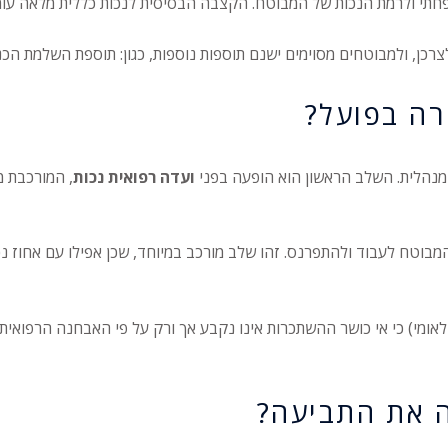
נכות של המבוטח. הקצבה הבסיסית לנכות כללית מלאה עומדת על סכום של כ-3,850 ₪ לאדם ב
ן, ולמבוטחים מסוימים ישנם תוספות נוספות, כגון: תוספת השלמת הכנסה
רה בפועל?
ומנהלית. השלב הראשון הוא הופעה בפני
ועדה רפואית נכות
, המורכבת מ
בוטח לעבוד ולהתפרנס. זהו שלב מורכב במיוחד, שכן אפילו עם אחוז נכו
"ע 6757/00 (מוניץ נ' המוסד לביטוח לאומי) כי אי כושר ההשתכרות אינו נקבע אך ורק על פי
ה את התביעה?