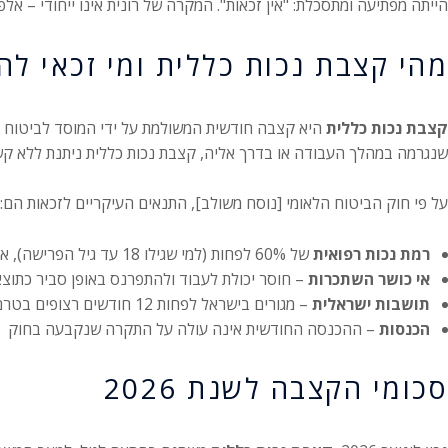
הייתה מפתיעה ומתסכלת: "אין זכאות". המקרה של רונית אינו ייחודי – א
מהי קצבת נכות כללית ומי זכאי לה
קצבת נכות כללית
היא קצבה חודשית המשולמת על ידי המוסד לביטוח לא
שנגרמה במהלך העבודה או בדרך אליה, קצבת נכות כללית ניתנת ללא קשר
על פי חוק הביטוח הלאומי [נוסח משולב], התנאים העיקריים לזכאות הם:
רמת נכות רפואית
של 60% לפחות (למי שגילו 18 עד גיל הפרישה), או 50% לפחות אם הנכות נקבעה לפני גיל 18
אי כושר השתכרות
– חוסר יכולת לעבוד ולהתפרנס באופן סביר כתוצ
תושבות ישראלית
– מגורים בישראל לפחות 12 חודשים רצופים בטרם הגשת התביעה
הכנסות
– ההכנסה החודשית אינה עולה על התקרה שנקבעה בחוק
סכומי הקצבה לשנת 2026